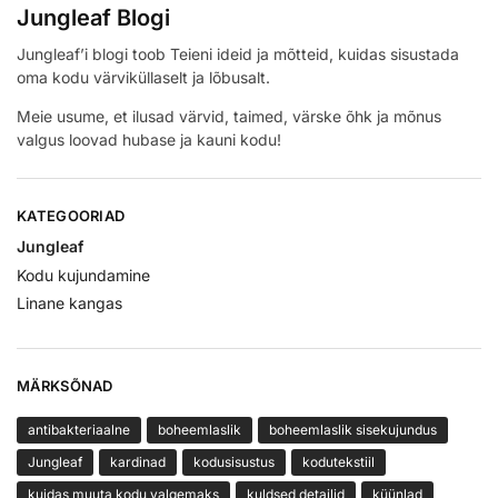
Jungleaf Blogi
Jungleaf’i blogi toob Teieni ideid ja mõtteid, kuidas sisustada
oma kodu värviküllaselt ja lõbusalt.
Meie usume, et ilusad värvid, taimed, värske õhk ja mõnus
valgus loovad hubase ja kauni kodu!
KATEGOORIAD
Jungleaf
Kodu kujundamine
Linane kangas
MÄRKSÕNAD
antibakteriaalne
boheemlaslik
boheemlaslik sisekujundus
Jungleaf
kardinad
kodusisustus
kodutekstiil
kuidas muuta kodu valgemaks
kuldsed detailid
küünlad