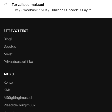
Turvalised maksed
LHV / Swedbank / SEB / Luminor / Citadele / PayPal
ETTEVÕTTEST
Blogi
Soodus
Meist
Privaatsuspoliitika
ABIKS
Konto
KKK
Müügitingimused
Pleedide hulgimüük