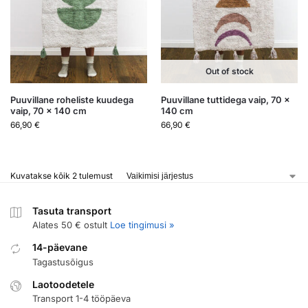
Out of stock
Puuvillane roheliste kuudega
Puuvillane tuttidega vaip, 70 x
vaip, 70 x 140 cm
140 cm
66,90
€
66,90
€
Kuvatakse kõik 2 tulemust
Tasuta transport
Alates 50 € ostult
Loe tingimusi »
14-päevane
Tagastusõigus
Laotoodetele
Transport 1-4 tööpäeva