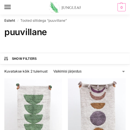
0
Esileht
Tooted siltidega “puuvillane”
/
puuvillane
SHOW FILTERS
Kuvatakse kõik 2 tulemust