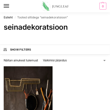
0
Esileht
Tooted siltidega “seinadekoratsioon”
/
seinadekoratsioon
SHOW FILTERS
Näitan ainukest tulemust