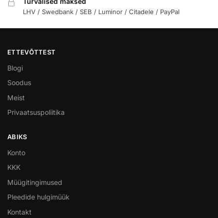
Turvalised maksed
LHV / Swedbank / SEB / Luminor / Citadele / PayPal
ETTEVÕTTEST
Blogi
Soodus
Meist
Privaatsuspoliitika
ABIKS
Konto
KKK
Müügitingimused
Pleedide hulgimüük
Kontakt