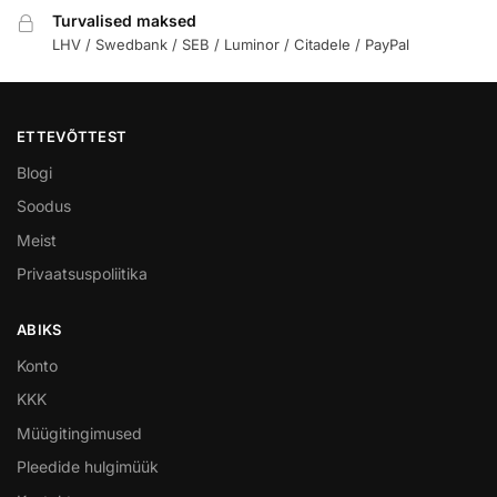
Turvalised maksed
LHV / Swedbank / SEB / Luminor / Citadele / PayPal
ETTEVÕTTEST
Blogi
Soodus
Meist
Privaatsuspoliitika
ABIKS
Konto
KKK
Müügitingimused
Pleedide hulgimüük