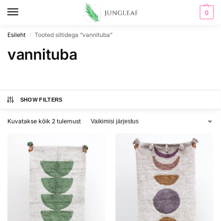
0
Esileht
Tooted siltidega “vannituba”
/
vannituba
SHOW FILTERS
Kuvatakse kõik 2 tulemust