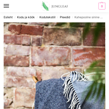
0
Esileht
Kodu ja köök
Kodutekstiil
Pleedid
Kahepoolne sinine meriinovillast pleed, 140 x 200 cm
/
/
/
/