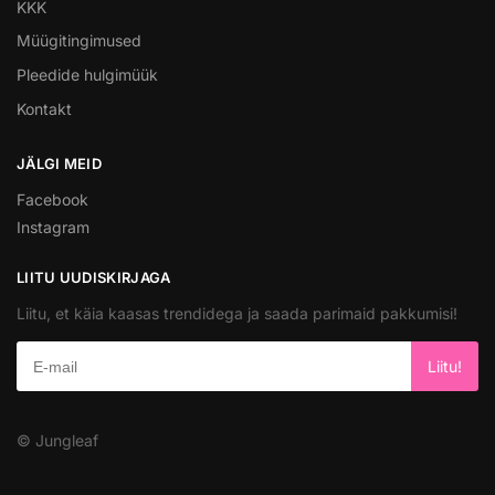
KKK
Müügitingimused
Pleedide hulgimüük
Kontakt
JÄLGI MEID
Facebook
Instagram
LIITU UUDISKIRJAGA
Liitu, et käia kaasas trendidega ja saada parimaid pakkumisi!
© Jungleaf