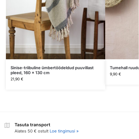
Sinise-triibuline ümbertöödeldud puuvillast
Tumehall ruudu
pleed, 160 x 130 cm
9,90
€
21,90
€
Tasuta transport
Alates 50 € ostult
Loe tingimusi »