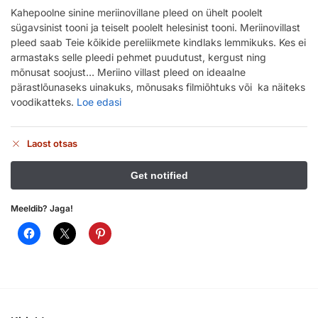
Kahepoolne sinine meriinovillane pleed on ühelt poolelt
sügavsinist tooni ja teiselt poolelt helesinist tooni. Meriinovillast
pleed saab Teie kõikide pereliikmete kindlaks lemmikuks. Kes ei
armastaks selle pleedi pehmet puudutust, kergust ning
mõnusat soojust… Meriino villast pleed on ideaalne
pärastlõunaseks uinakuks, mõnusaks filmiõhtuks või ka näiteks
voodikatteks.
Loe edasi
Laost otsas
Meeldib? Jaga!