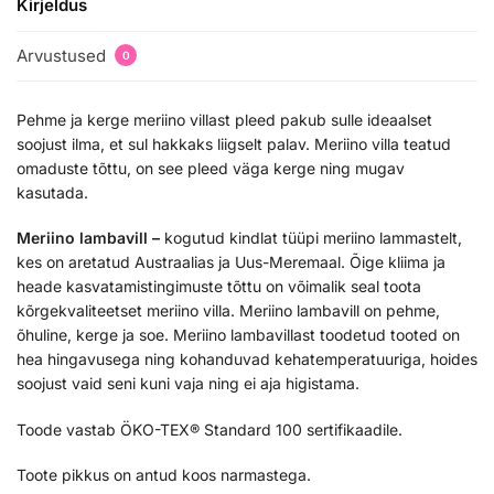
Kirjeldus
Arvustused
0
Pehme ja kerge meriino villast pleed pakub sulle ideaalset
soojust ilma, et sul hakkaks liigselt palav. Meriino villa teatud
omaduste tõttu, on see pleed väga kerge ning mugav
kasutada.
Meriino lambavill –
kogutud kindlat tüüpi meriino lammastelt,
kes on aretatud Austraalias ja Uus-Meremaal. Õige kliima ja
heade kasvatamistingimuste tõttu on võimalik seal toota
kõrgekvaliteetset meriino villa. Meriino lambavill on pehme,
õhuline, kerge ja soe. Meriino lambavillast toodetud tooted on
hea hingavusega ning kohanduvad kehatemperatuuriga, hoides
soojust vaid seni kuni vaja ning ei aja higistama.
Toode vastab ÖKO-TEX® Standard 100 sertifikaadile.
Toote pikkus on antud koos narmastega.