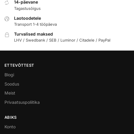
14-päevane
Tagastusõigus
Laotoodetele
Transport 1-4 tööpäeva
Turvalised maksed
LHV / Swedbank / SEB / Luminor / Citadele / PayPal
ETTEVÕTTEST
Blogi
Soodus
Meist
Privaatsuspoliitika
ABIKS
Konto