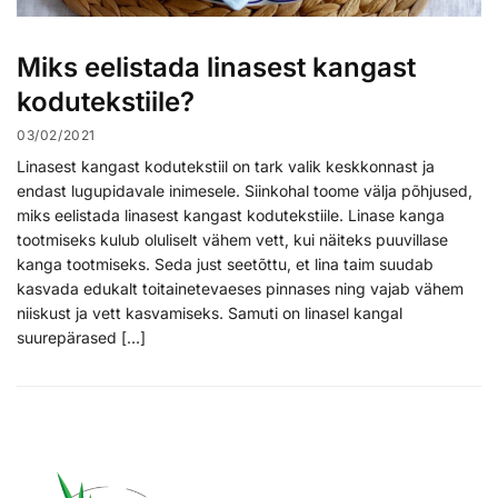
Miks eelistada linasest kangast
kodutekstiile?
03/02/2021
Linasest kangast kodutekstiil on tark valik keskkonnast ja
endast lugupidavale inimesele. Siinkohal toome välja põhjused,
miks eelistada linasest kangast kodutekstiile. Linase kanga
tootmiseks kulub oluliselt vähem vett, kui näiteks puuvillase
kanga tootmiseks. Seda just seetõttu, et lina taim suudab
kasvada edukalt toitainetevaeses pinnases ning vajab vähem
niiskust ja vett kasvamiseks. Samuti on linasel kangal
suurepärased […]