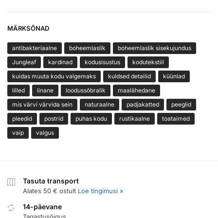
MÄRKSÕNAD
antibakteriaalne
boheemlaslik
boheemlaslik sisekujundus
Jungleaf
kardinad
kodusisustus
kodutekstiil
kuidas muuta kodu valgemaks
kuldsed detailid
küünlad
lilled
linane
loodussõbralik
maalähedane
mis värvi värvida sein
naturaalne
padjakatted
peeglid
pleedid
postrid
puhas kodu
rustikaalne
toataimed
vaip
valgus
Tasuta transport
Alates 50 € ostult
Loe tingimusi »
14-päevane
Tagastusõigus